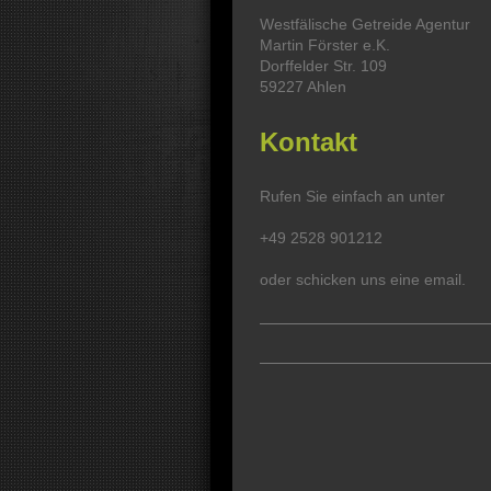
Westfälische Getreide Agentur
Martin Förster e.K.
Dorffelder Str. 109
59227
Ahlen
Kontakt
Rufen Sie einfach an unter
+49 2528 901212
oder schicken uns eine email.